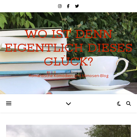
WO IST DENN
EIGENTLICH DIESES
GLÜCK?
Romantische Komödien und Mimosen-Blog