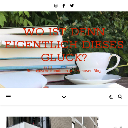
WO IST DENN
EIGENTLICH DIESES
GLÜCK?
Romantische Komödien und Mimosen-Blog