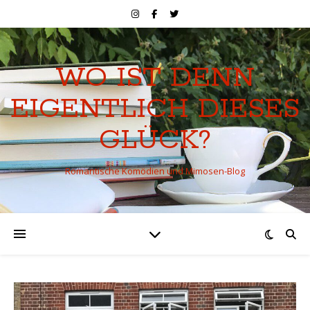
WO IST DENN
EIGENTLICH DIESES
GLÜCK?
Romantische Komödien und Mimosen-Blog