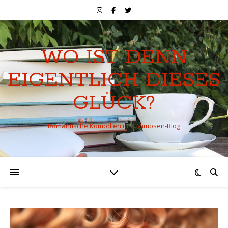
WO IST DENN
EIGENTLICH DIESES
GLÜCK?
Romantische Komödien und Mimosen-Blog