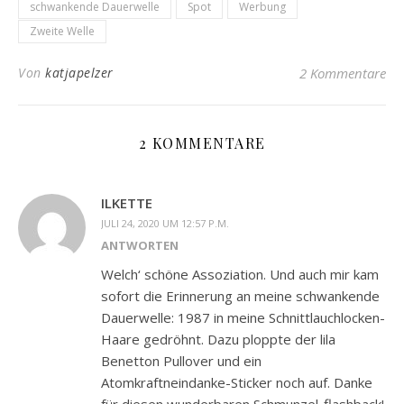
schwankende Dauerwelle
Spot
Werbung
Zweite Welle
Von
katjapelzer
2 Kommentare
2 KOMMENTARE
ILKETTE
JULI 24, 2020 UM 12:57 P.M.
ANTWORTEN
Welch‘ schöne Assoziation. Und auch mir kam
sofort die Erinnerung an meine schwankende
Dauerwelle: 1987 in meine Schnittlauchlocken-
Haare gedröhnt. Dazu ploppte der lila
Benetton Pullover und ein
Atomkraftneindanke-Sticker noch auf. Danke
für diesen wunderbaren Schmunzel-flashback!