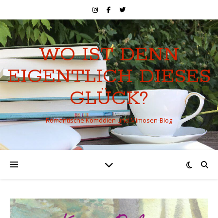
WO IST DENN
EIGENTLICH DIESES
GLÜCK?
Romantische Komödien und Mimosen-Blog