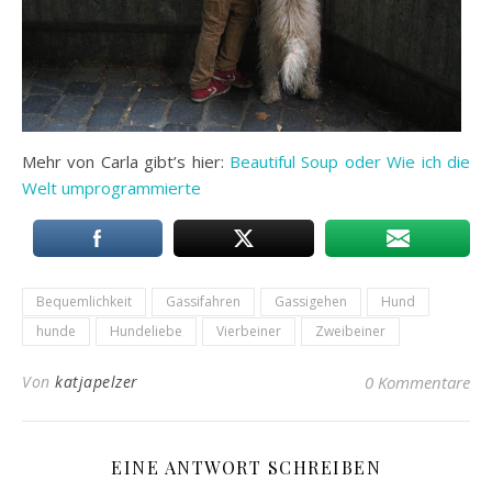
Mehr von Carla gibt’s hier:
Beautiful Soup oder Wie ich die
Welt umprogrammierte
Bequemlichkeit
Gassifahren
Gassigehen
Hund
hunde
Hundeliebe
Vierbeiner
Zweibeiner
Von
katjapelzer
0 Kommentare
EINE ANTWORT SCHREIBEN