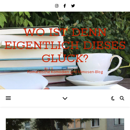
WO IST DENN
EIGENTLICH DIESES
GLÜCK?
Romantische Komödien und Mimosen-Blog