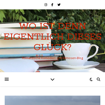
WO IST DENN
EIGENTLICH DIESES
GLÜCK?
Romantische Komödien und Mimosen-Blog