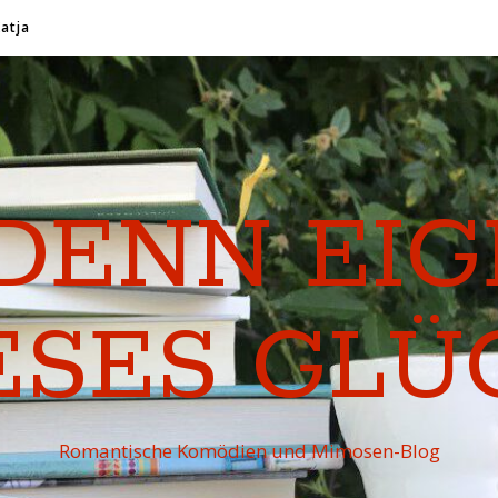
Katja
DENN EI
ESES GLÜ
Romantische Komödien und Mimosen-Blog