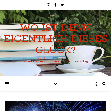
WO IST DENN
EIGENTLICH DIESES
GLÜCK?
Romantische Komödien und Mimosen-Blog