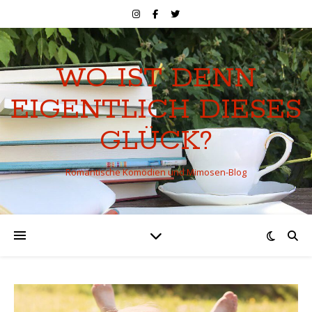
WO IST DENN
EIGENTLICH DIESES
GLÜCK?
Romantische Komödien und Mimosen-Blog