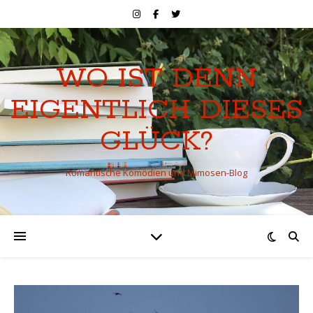
WO IST DENN
EIGENTLICH DIESES
GLÜCK?
Romantische Komödien und Mimosen-Blog