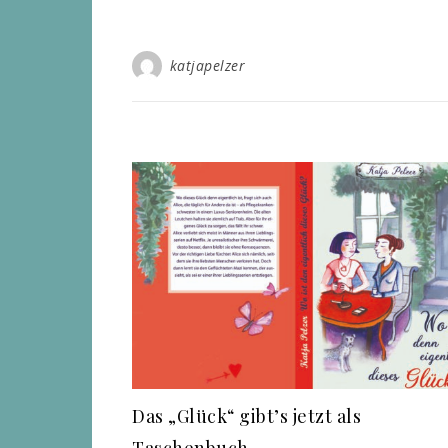
katjapelzer
Das „Glück“ gibt’s jetzt als
Taschenbuch