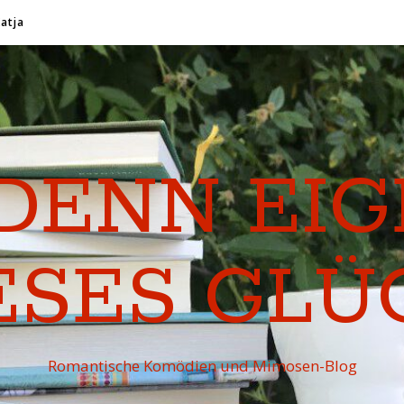
Katja
DENN EI
ESES GLÜ
Romantische Komödien und Mimosen-Blog