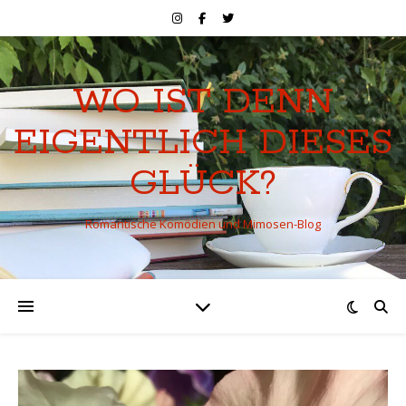
WO IST DENN
EIGENTLICH DIESES
GLÜCK?
Romantische Komödien und Mimosen-Blog