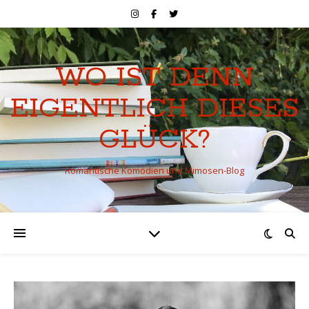
WO IST DENN
EIGENTLICH DIESES
GLÜCK?
Romantische Komödien und Mimosen-Blog