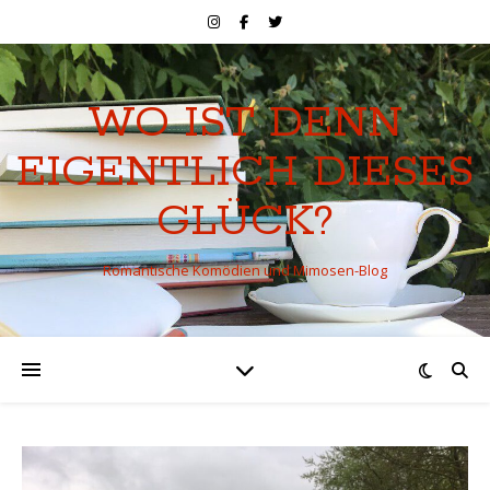
WO IST DENN
EIGENTLICH DIESES
GLÜCK?
Romantische Komödien und Mimosen-Blog