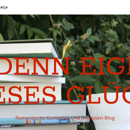
Katja
DENN EI
ESES GLÜ
Romantische Komödien und Mimosen-Blog