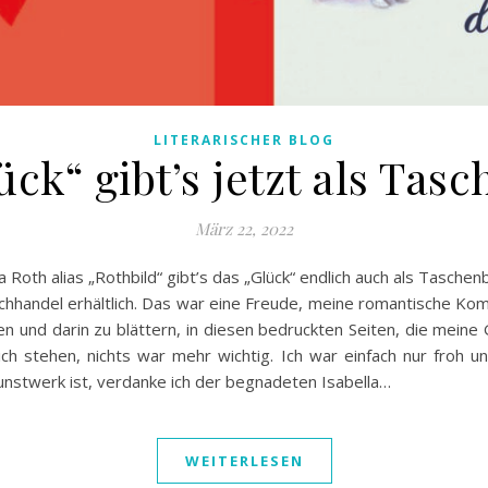
LITERARISCHER BLOG
ück“ gibt’s jetzt als Tas
März 22, 2022
a Roth alias „Rothbild“ gibt’s das „Glück“ endlich auch als Tasc
 Buchhandel erhältlich. Das war eine Freude, meine romantische Kom
ten und darin zu blättern, in diesen bedruckten Seiten, die meine 
h stehen, nichts war mehr wichtig. Ich war einfach nur froh un
unstwerk ist, verdanke ich der begnadeten Isabella…
WEITERLESEN