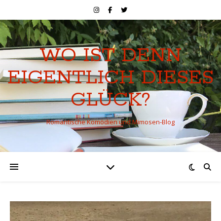
WO IST DENN
EIGENTLICH DIESES
GLÜCK?
Romantische Komödien und Mimosen-Blog