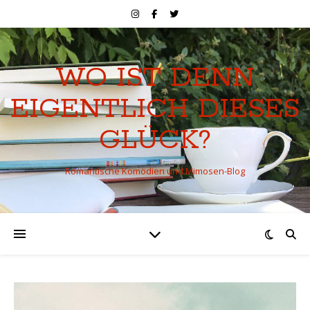
WO IST DENN
EIGENTLICH DIESES
GLÜCK?
Romantische Komödien und Mimosen-Blog