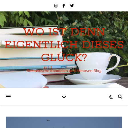
WO IST DENN
EIGENTLICH DIESES
GLÜCK?
Romantische Komödien und Mimosen-Blog