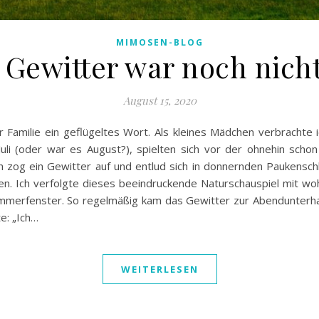
MIMOSEN-BLOG
 Gewitter war noch nicht
August 15, 2020
er Familie ein geflügeltes Wort. Als kleines Mädchen verbrach
uli (oder war es August?), spielten sich vor der ohnehin scho
ch zog ein Gewitter auf und entlud sich in donnernden Paukensc
ßen. Ich verfolgte dieses beeindruckende Naturschauspiel mit 
mmerfenster. So regelmäßig kam das Gewitter zur Abendunterhal
e: „Ich…
WEITERLESEN