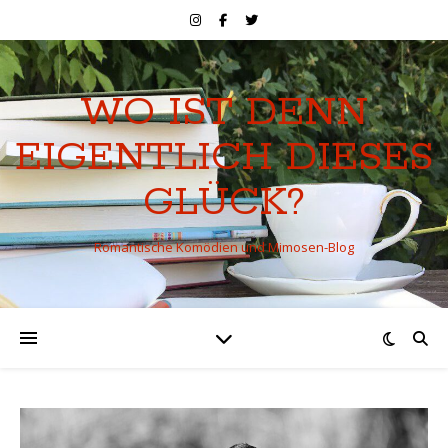
WO IST DENN
EIGENTLICH DIESES
GLÜCK?
Romantische Komödien und Mimosen-Blog