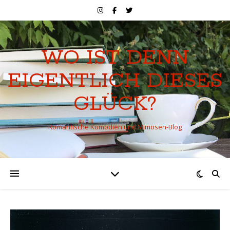
WO IST DENN
EIGENTLICH DIESES
GLÜCK?
Romantische Komödien und Mimosen-Blog