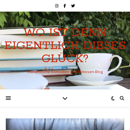
WO IST DENN
EIGENTLICH DIESES
GLÜCK?
Romantische Komödien und Mimosen-Blog