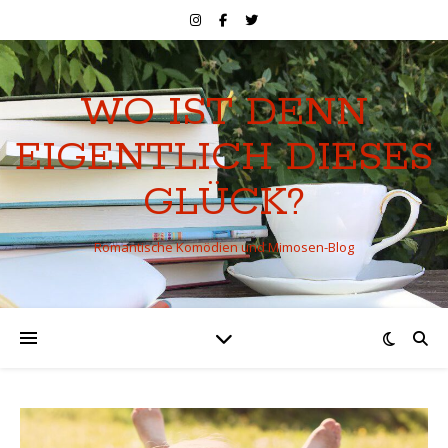
WO IST DENN
EIGENTLICH DIESES
GLÜCK?
Romantische Komödien und Mimosen-Blog